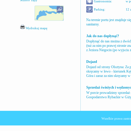
Jezioro Tajty
Gastronomia:
w p
Parking:
12 
Na terenie portu jest znajduje s
sanitarny.
Wydrukuj mapę
Jak do nas dopłynąć?
Dopłynąć do nas można z dwóch 
(tuż za nim po prawej stronie zn
z Jeziora Niegocin (po wyjsciu 
Dojazd
Dojazd od strony Olsztyna: Za
skręcamy w lewo - kierunek Kęt
Góra i zaraz za nim skręcamy w 
Sprzedaż świeżych i wędzony
W porcie prowadzimy sprzedaż 
Gospodarstwo Rybackie w Giży
Wszelkie prawa zast