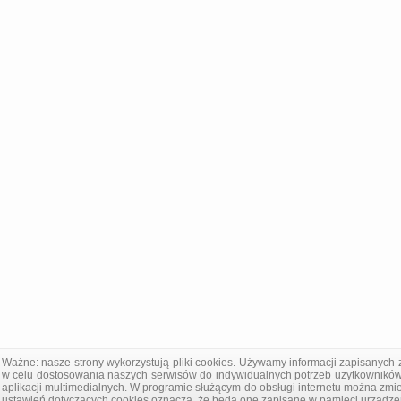
Ważne: nasze strony wykorzystują pliki cookies. Używamy informacji zapisanych 
w celu dostosowania naszych serwisów do indywidualnych potrzeb użytkowników
aplikacji multimedialnych. W programie służącym do obsługi internetu można zmi
ustawień dotyczących cookies oznacza, że będą one zapisane w pamięci urządze