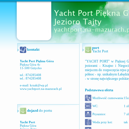
port
kontakt
Yacht Port
Yacht Port Piękna Góra
"YACHT PORT" w Pięknej Górz
Piękna Góra 4c
jeziorami - Kisajno i Niegoc
11-500 Giżycko
miejscem do rozpoczęcia rejsu 
północ - np. unikalnym Łabędzi
tel.: 874285408
tel.: 874285408
- w stronę największego polski
e-mail:
krzak@wp.pl
www.yachtport.na-mazurach.pl
Podstawowa oferta
Możliwość cumowania:
15z
WC:
1 zł
dojazd
do portu
Prysznice:
7 z
Yacht Port
Woda przy kei:
tak
Piękna Góra